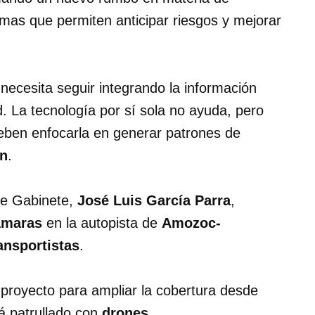
mas que permiten anticipar riesgos y mejorar
necesita seguir integrando la información
d. La tecnología por sí sola no ayuda, pero
deben enfocarla en generar patrones de
in
.
de Gabinete,
José Luis García Parra
,
ámaras
en la autopista de
Amozoc-
ansportistas
.
proyecto para ampliar la cobertura desde
á patrullado con
drones
.