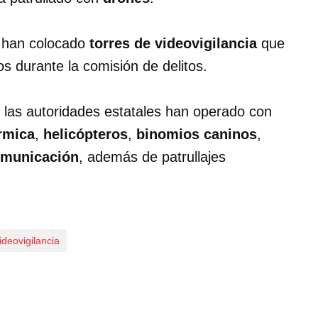
 han colocado
torres de videovigilancia
que
os durante la comisión de delitos.
n, las autoridades estatales han operado con
rmica
,
helicópteros
,
binomios caninos
,
omunicación
, además de patrullajes
ideovigilancia