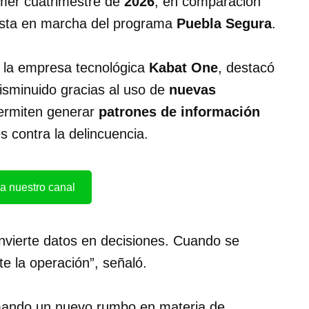
imer cuatrimestre de
2026
, en comparación
uesta en marcha del programa
Puebla Segura
.
e la empresa tecnológica
Kabat One
, destacó
sminuido gracias al uso de
nuevas
permiten generar
patrones de información
es contra la delincuencia.
a nuestro canal
vierte datos en decisiones. Cuando se
e la operación”, señaló.
ando un nuevo rumbo en materia de