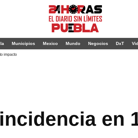
la
Municipios
Mexico
Mundo
Negocios
DxT
Vi
lto impacto
incidencia en 1