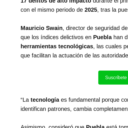
17 delitos de alto impacto
durante el pr
con el mismo periodo de
2025
, tras la p
Mauricio Swain
, director de seguridad d
que los índices delictivos en
Puebla
han di
herramientas tecnológicas
, las cuales 
que facilitan la actuación de las autoridad
Suscríbete 
“La
tecnología
es fundamental porque con
identifican patrones, cambia completament
Asimismo, consideró que
Puebla
está tom