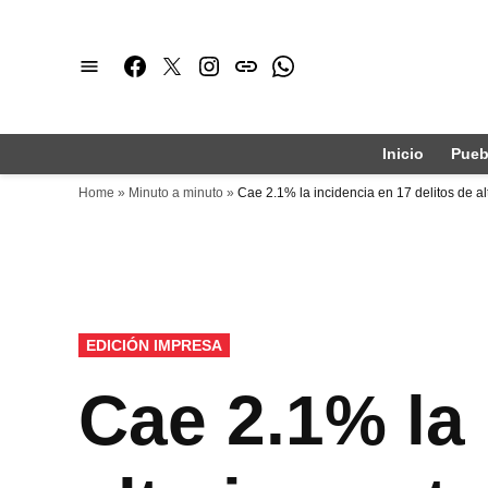
Saltar
al
Facebook
Twitter
Instagram
issuu
Whatsapp
contenido
Inicio
Pueb
Home
»
Minuto a minuto
»
Cae 2.1% la incidencia en 17 delitos de a
PUBLICADO
EDICIÓN IMPRESA
EN
Cae 2.1% la 