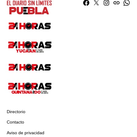
Facebook
Twitter
Instagram
issuu
What
Directorio
Contacto
Aviso de privacidad