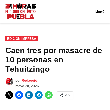
Saltar
al
Menú
Diario
contenido
24
Horas
Puebla
PUBLICADO
EDICIÓN IMPRESA
EN
Caen tres por masacre de
10 personas en
Tehuitzingo
por
Redacción
mayo 20, 2026
Más