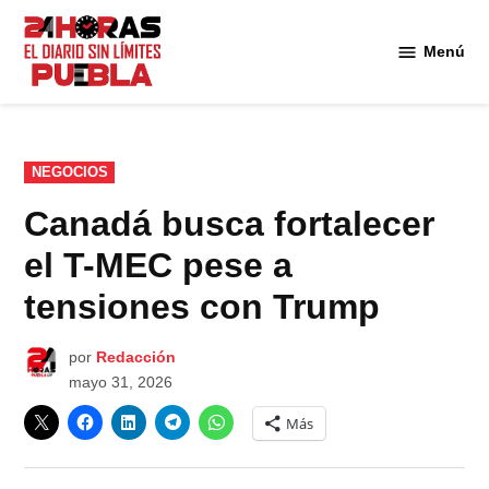
Saltar
al
Menú
Diario
contenido
24
Horas
Puebla
PUBLICADO
NEGOCIOS
EN
Canadá busca fortalecer
el T-MEC pese a
tensiones con Trump
por
Redacción
mayo 31, 2026
Más