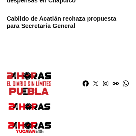
despensas en Chapulco
Cabildo de Acatlán rechaza propuesta
para Secretaría General
Facebook
Twitter
Instagram
issuu
What