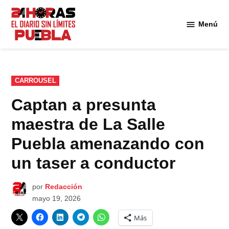
Saltar
al
Menú
Diario
contenido
24
Horas
Puebla
PUBLICADO
CARROUSEL
EN
Captan a presunta
maestra de La Salle
Puebla amenazando con
un taser a conductor
por
Redacción
mayo 19, 2026
Más