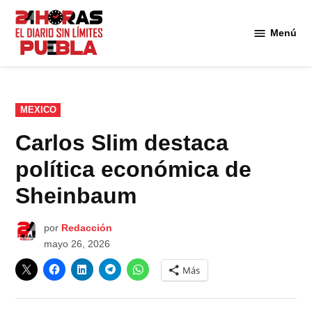
Saltar
al
Menú
Diario
contenido
24
Horas
Puebla
PUBLICADO
MEXICO
EN
Carlos Slim destaca
política económica de
Sheinbaum
por
Redacción
mayo 26, 2026
Más