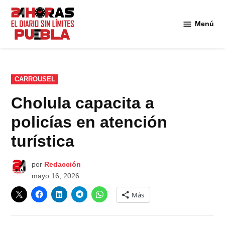
Saltar
al
Menú
Diario
contenido
24
Horas
Puebla
PUBLICADO
CARROUSEL
EN
Cholula capacita a
policías en atención
turística
por
Redacción
mayo 16, 2026
Más