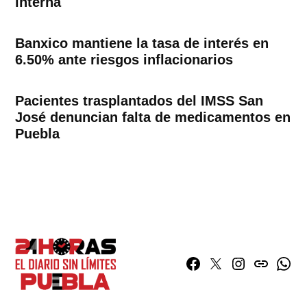
interna
Banxico mantiene la tasa de interés en
6.50% ante riesgos inflacionarios
Pacientes trasplantados del IMSS San
José denuncian falta de medicamentos en
Puebla
Facebook
Twitter
Instagram
issuu
What