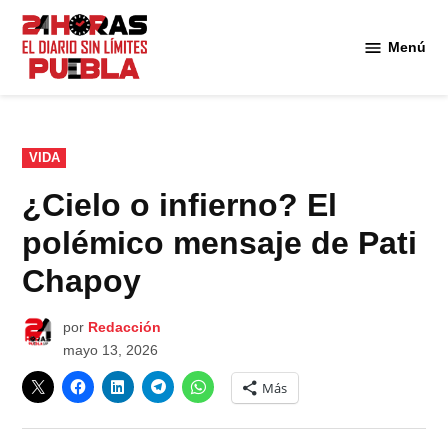
Saltar
al
Menú
Diario
contenido
24
Horas
Puebla
PUBLICADO
VIDA
EN
¿Cielo o infierno? El
polémico mensaje de Pati
Chapoy
por
Redacción
mayo 13, 2026
Más