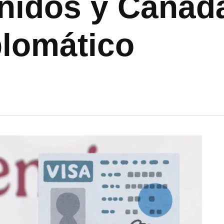
nidos y Canadá
plomático