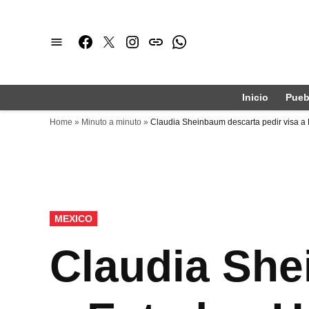
Saltar
al
Facebook
Twitter
Instagram
issuu
Whatsapp
contenido
Inicio
Pueb
Home
»
Minuto a minuto
»
Claudia Sheinbaum descarta pedir visa a 
PUBLICADO
MEXICO
EN
Claudia She