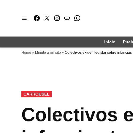
Saltar
al
Facebook
Twitter
Instagram
issuu
Whatsapp
contenido
Inicio
Pueb
Home
»
Minuto a minuto
»
Colectivos exigen legislar sobre infancias
PUBLICADO
CARROUSEL
EN
Colectivos e