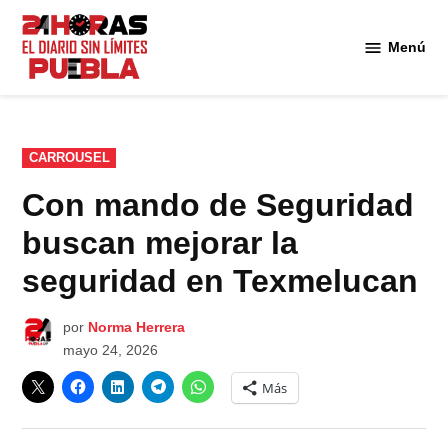
Saltar
al
Menú
Diario
contenido
24
Horas
Puebla
PUBLICADO
CARROUSEL
EN
Con mando de Seguridad
buscan mejorar la
seguridad en Texmelucan
por
Norma Herrera
mayo 24, 2026
Más