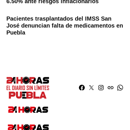
6.50% ante riesgos inflacionarios
Pacientes trasplantados del IMSS San
José denuncian falta de medicamentos en
Puebla
Facebook
Twitter
Instagram
issuu
What