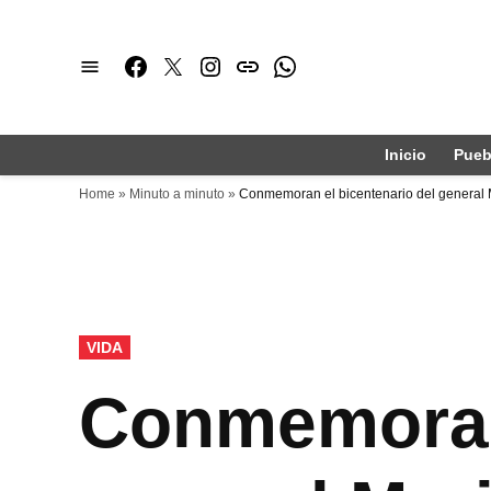
Saltar
al
Facebook
Twitter
Instagram
issuu
Whatsapp
contenido
Inicio
Pueb
Home
»
Minuto a minuto
»
Conmemoran el bicentenario del general 
PUBLICADO
VIDA
EN
Conmemoran 