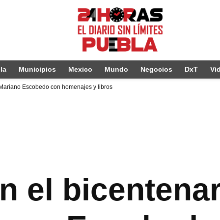
la
Municipios
Mexico
Mundo
Negocios
DxT
Vi
Mariano Escobedo con homenajes y libros
el bicentenar