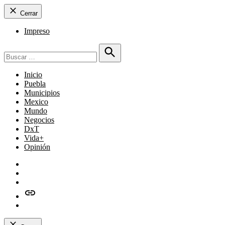
Cerrar
Impreso
Buscar:
Buscar
Inicio
Puebla
Municipios
Mexico
Mundo
Negocios
DxT
Vida+
Opinión
Facebook
Twitter
Instagram
issuu
Whatsapp