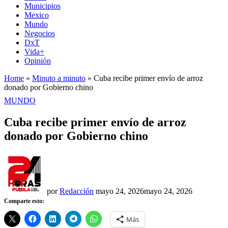
Municipios
Mexico
Mundo
Negocios
DxT
Vida+
Opinión
Home
»
Minuto a minuto
»
Cuba recibe primer envío de arroz
donado por Gobierno chino
PUBLICADO
MUNDO
EN
Cuba recibe primer envío de arroz
donado por Gobierno chino
por
Redacción
mayo 24, 2026
mayo 24, 2026
Comparte esto:
Más