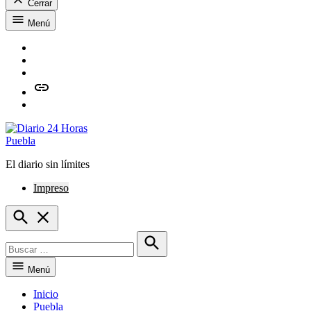
Cerrar
Saltar
Menú
al
contenido
Facebook
Twitter
Instagram
issuu
Whatsapp
El diario sin límites
Diario 24 Horas Puebla
Impreso
Open
Search
Buscar:
Buscar
Menú
Inicio
Puebla