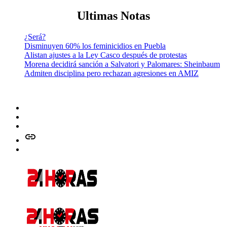
Ultimas Notas
¿Será?
Disminuyen 60% los feminicidios en Puebla
Alistan ajustes a la Ley Casco después de protestas
Morena decidirá sanción a Salvatori y Palomares: Sheinbaum
Admiten disciplina pero rechazan agresiones en AMIZ
Facebook
Twitter
Instagram
issuu
Whatsapp