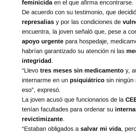
feminicida
en el que afirma encontrarse.
De acuerdo con su testimonio, que decid
represalias
y por las condiciones de
vuln
encuentra, la joven señaló que, pese a c
apoyo urgente
para hospedaje, medicamen
habrían garantizado su atención ni las
med
integridad
.
“Llevo
tres meses sin medicamento
y, a
internarme en un
psiquiátrico
sin ningún 
eso”, expresó.
La joven acusó que funcionarios de la
CE
tenían facultades para ordenar su
intern
revictimizante
.
“Estaban obligados a
salvar mi vida
, per