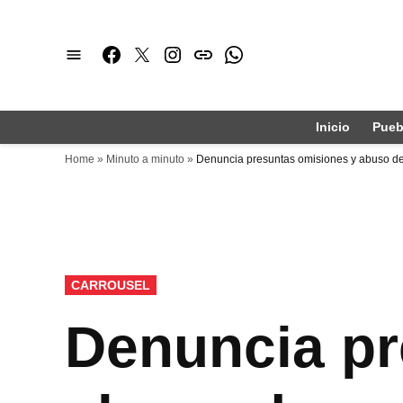
Saltar
al
Facebook
Twitter
Instagram
issuu
Whatsapp
contenido
Inicio
Pueb
Home
»
Minuto a minuto
»
Denuncia presuntas omisiones y abuso de 
PUBLICADO
CARROUSEL
EN
Denuncia pr