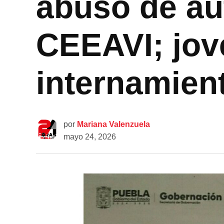
abuso de au
CEEAVI; jov
internamien
por
Mariana Valenzuela
mayo 24, 2026