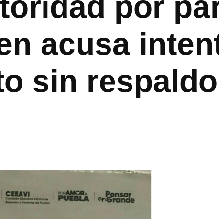
toridad por par
en acusa inten
to sin respald