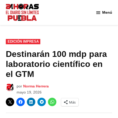
Saltar
al
Menú
Diario
contenido
24
Horas
Puebla
PUBLICADO
EDICIÓN IMPRESA
EN
Destinarán 100 mdp para
laboratorio científico en
el GTM
por
Norma Herrera
mayo 19, 2026
Más