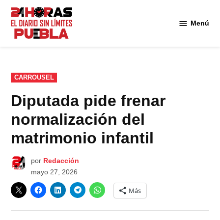
Saltar
al
Menú
Diario
contenido
24
Horas
Puebla
PUBLICADO
CARROUSEL
EN
Diputada pide frenar
normalización del
matrimonio infantil
por
Redacción
mayo 27, 2026
Más