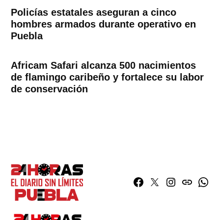
Policías estatales aseguran a cinco
hombres armados durante operativo en
Puebla
Africam Safari alcanza 500 nacimientos
de flamingo caribeño y fortalece su labor
de conservación
Facebook
Twitter
Instagram
issuu
What