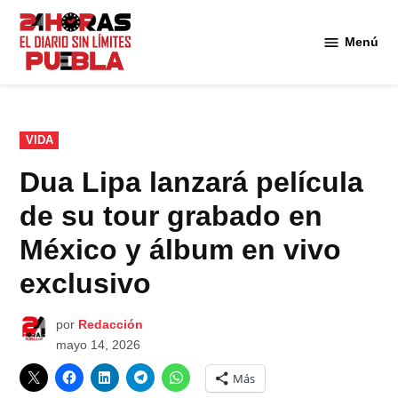
Saltar
al
Menú
Diario
contenido
24
Horas
Puebla
PUBLICADO
VIDA
EN
Dua Lipa lanzará película
de su tour grabado en
México y álbum en vivo
exclusivo
por
Redacción
mayo 14, 2026
Más