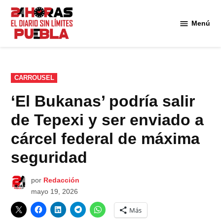
Saltar
al
Menú
Diario
contenido
24
Horas
Puebla
PUBLICADO
CARROUSEL
EN
‘El Bukanas’ podría salir
de Tepexi y ser enviado a
cárcel federal de máxima
seguridad
por
Redacción
mayo 19, 2026
Más