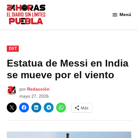
Saltar
al
Menú
Diario
contenido
24
Horas
Puebla
PUBLICADO
DXT
EN
Estatua de Messi en India
se mueve por el viento
por
Redacción
mayo 27, 2026
Más