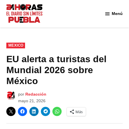
Saltar
al
Menú
Diario
contenido
24
Horas
Puebla
PUBLICADO
MEXICO
EN
EU alerta a turistas del
Mundial 2026 sobre
México
por
Redacción
mayo 21, 2026
Más