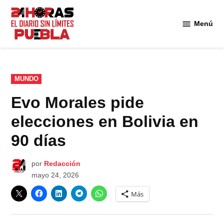
Saltar
al
Menú
Diario
contenido
24
Horas
Puebla
PUBLICADO
MUNDO
EN
Evo Morales pide
elecciones en Bolivia en
90 días
por
Redacción
mayo 24, 2026
Más