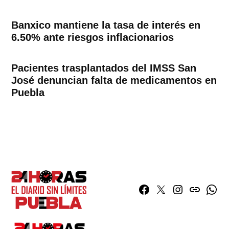
Banxico mantiene la tasa de interés en
6.50% ante riesgos inflacionarios
Pacientes trasplantados del IMSS San
José denuncian falta de medicamentos en
Puebla
Facebook
Twitter
Instagram
issuu
What