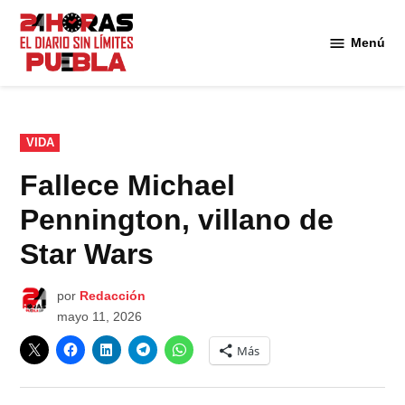
Saltar
al
Menú
Diario
contenido
24
Horas
Puebla
PUBLICADO
VIDA
EN
Fallece Michael
Pennington, villano de
Star Wars
por
Redacción
mayo 11, 2026
Más