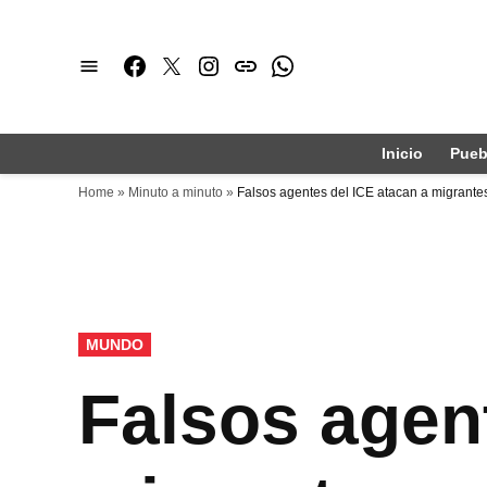
Saltar
al
Facebook
Twitter
Instagram
issuu
Whatsapp
contenido
Inicio
Pueb
Home
»
Minuto a minuto
»
Falsos agentes del ICE atacan a migrante
PUBLICADO
MUNDO
EN
Falsos agen