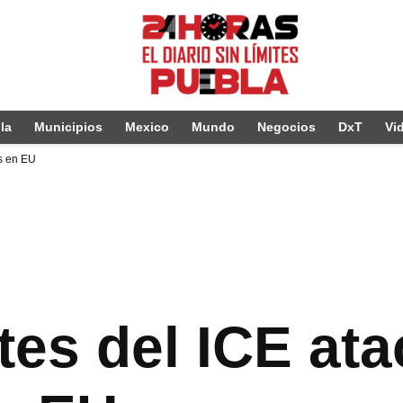
la
Municipios
Mexico
Mundo
Negocios
DxT
Vi
s en EU
tes del ICE ata