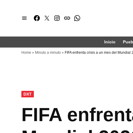
Saltar
al
Facebook
Twitter
Instagram
issuu
Whatsapp
contenido
Inicio
Pueb
Home
»
Minuto a minuto
»
FIFA enfrenta crisis a un mes del Mundial
PUBLICADO
DXT
EN
FIFA enfrent