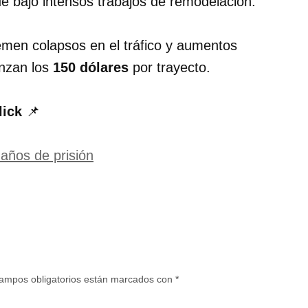
ue bajo intensos trabajos de remodelación.
men colapsos en el tráfico y aumentos
anzan los
150 dólares
por trayecto.
lick
📌
años de prisión
ampos obligatorios están marcados con
*