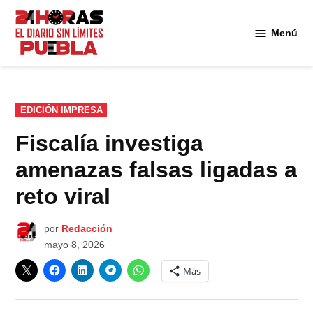
Saltar
al
Menú
Diario
contenido
24
Horas
Puebla
PUBLICADO
EDICIÓN IMPRESA
EN
Fiscalía investiga
amenazas falsas ligadas a
reto viral
por
Redacción
mayo 8, 2026
Más