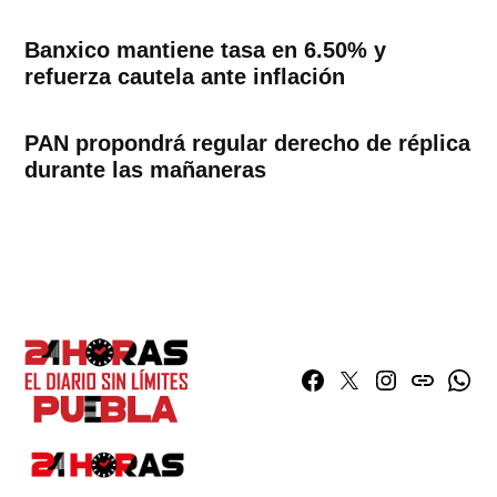
Banxico mantiene tasa en 6.50% y
refuerza cautela ante inflación
PAN propondrá regular derecho de réplica
durante las mañaneras
Facebook
Twitter
Instagram
issuu
What