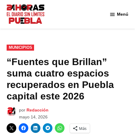
Saltar
al
Menú
Diario
contenido
24
Horas
Puebla
PUBLICADO
MUNICIPIOS
EN
“Fuentes que Brillan”
suma cuatro espacios
recuperados en Puebla
capital este 2026
por
Redacción
mayo 14, 2026
Más