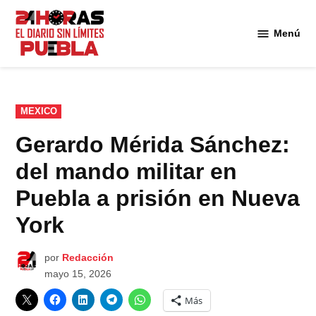
Saltar
al
Menú
Diario
contenido
24
Horas
Puebla
PUBLICADO
MEXICO
EN
Gerardo Mérida Sánchez:
del mando militar en
Puebla a prisión en Nueva
York
por
Redacción
mayo 15, 2026
Más