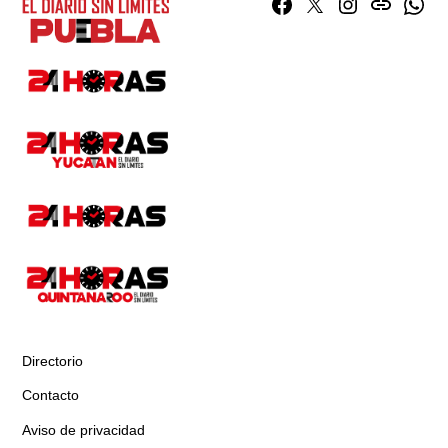
Facebook
Twitter
Instagram
issuu
What
Directorio
Contacto
Aviso de privacidad