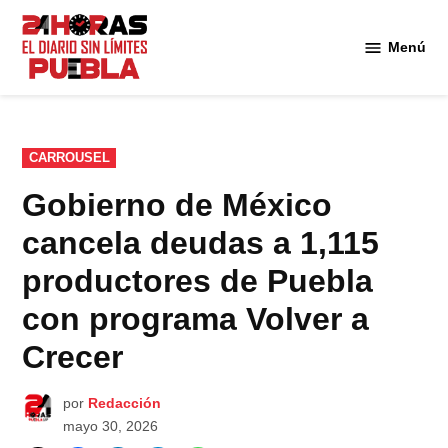
Saltar
al
Menú
Diario
contenido
24
Horas
Puebla
PUBLICADO
CARROUSEL
EN
Gobierno de México
cancela deudas a 1,115
productores de Puebla
con programa Volver a
Crecer
por
Redacción
mayo 30, 2026