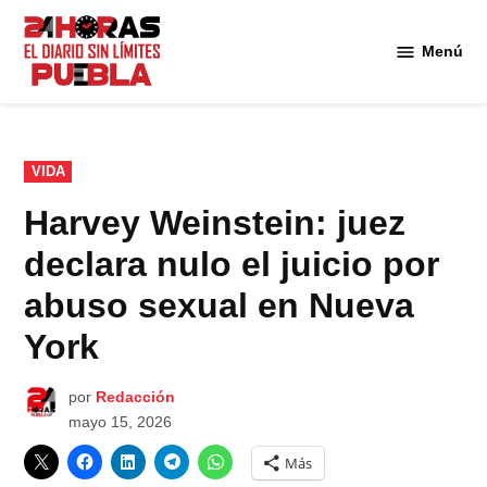
Saltar
al
Menú
Diario
contenido
24
Horas
Puebla
PUBLICADO
VIDA
EN
Harvey Weinstein: juez
declara nulo el juicio por
abuso sexual en Nueva
York
por
Redacción
mayo 15, 2026
Más