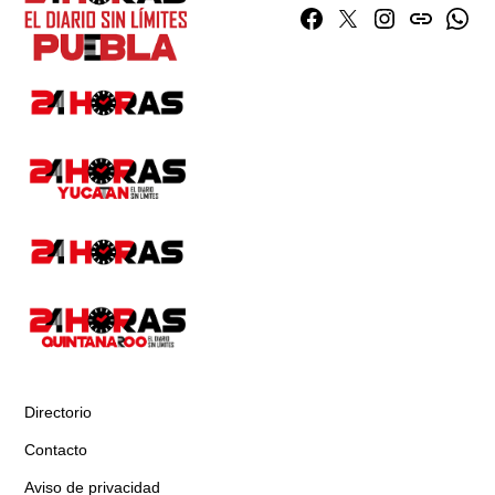
Facebook
Twitter
Instagram
issuu
What
Directorio
Contacto
Aviso de privacidad