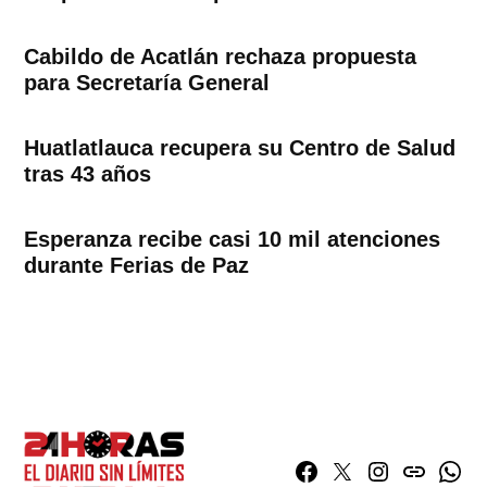
Cabildo de Acatlán rechaza propuesta
para Secretaría General
Huatlatlauca recupera su Centro de Salud
tras 43 años
Esperanza recibe casi 10 mil atenciones
durante Ferias de Paz
Facebook
Twitter
Instagram
issuu
What