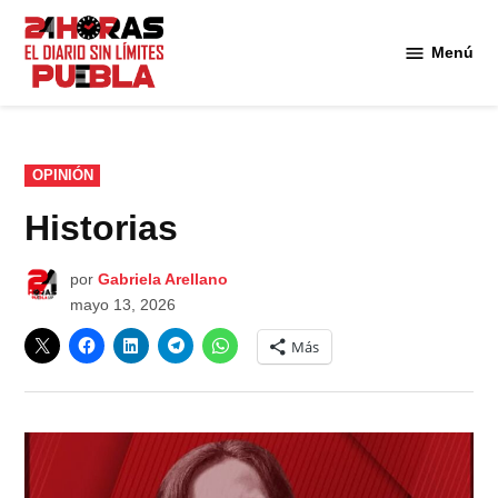
Saltar
al
Menú
Diario
contenido
24
Horas
Puebla
PUBLICADO
OPINIÓN
EN
Historias
por
Gabriela Arellano
mayo 13, 2026
Más