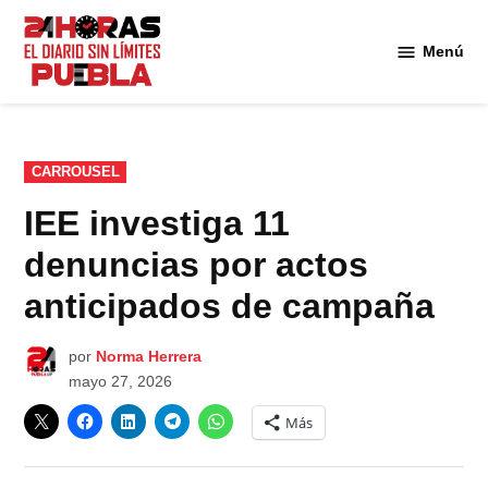
Saltar
al
Menú
Diario
contenido
24
Horas
Puebla
PUBLICADO
CARROUSEL
EN
IEE investiga 11
denuncias por actos
anticipados de campaña
por
Norma Herrera
mayo 27, 2026
Más