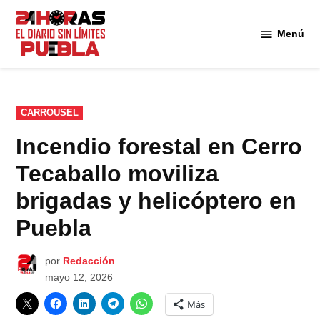
Saltar
al
Menú
Diario
contenido
24
Horas
Puebla
PUBLICADO
CARROUSEL
EN
Incendio forestal en Cerro
Tecaballo moviliza
brigadas y helicóptero en
Puebla
por
Redacción
mayo 12, 2026
Más