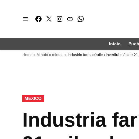
Saltar
al
Facebook
Twitter
Instagram
issuu
Whatsapp
contenido
Inicio
Pueb
Home
»
Minuto a minuto
»
Industria farmacéutica invertirá más de 2
PUBLICADO
MEXICO
EN
Industria fa