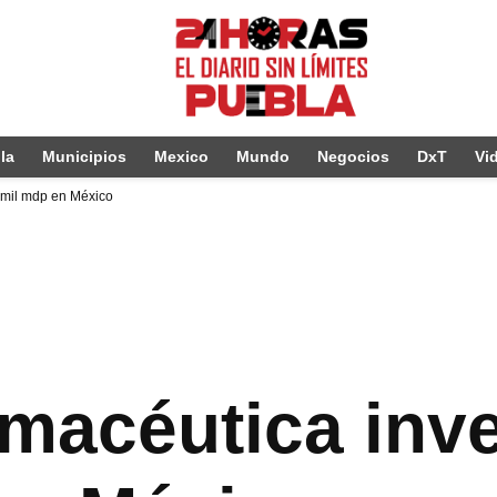
la
Municipios
Mexico
Mundo
Negocios
DxT
Vi
1 mil mdp en México
rmacéutica inv