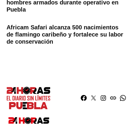
hombres armados durante operativo en
Puebla
Africam Safari alcanza 500 nacimientos
de flamingo caribeño y fortalece su labor
de conservación
Facebook
Twitter
Instagram
issuu
What