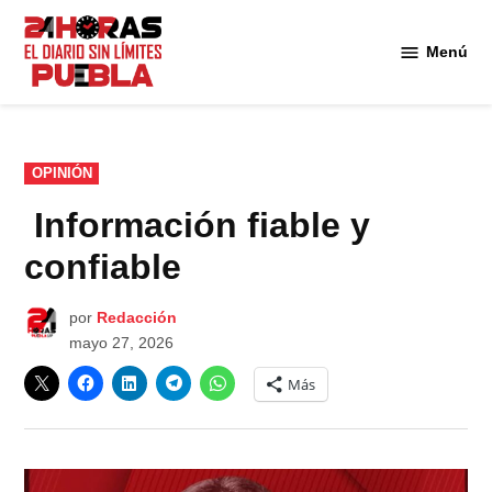
Saltar
al
Menú
Diario
contenido
24
Horas
Puebla
PUBLICADO
OPINIÓN
EN
Información fiable y
confiable
por
Redacción
mayo 27, 2026
Más