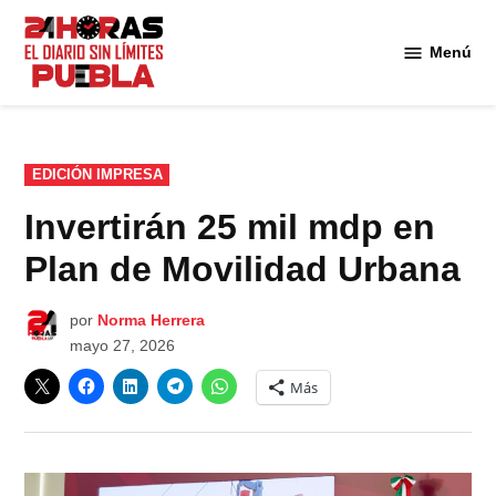
Saltar
al
Menú
Diario
contenido
24
Horas
Puebla
PUBLICADO
EDICIÓN IMPRESA
EN
Invertirán 25 mil mdp en
Plan de Movilidad Urbana
por
Norma Herrera
mayo 27, 2026
Más