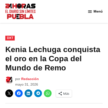
Saltar
al
Menú
Diario
contenido
24
Horas
Puebla
PUBLICADO
DXT
EN
Kenia Lechuga conquista
el oro en la Copa del
Mundo de Remo
por
Redacción
mayo 31, 2026
Más