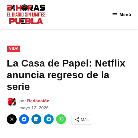
Saltar
al
Menú
Diario
contenido
24
Horas
Puebla
PUBLICADO
VIDA
EN
La Casa de Papel: Netflix
anuncia regreso de la
serie
por
Redacción
mayo 12, 2026
Más