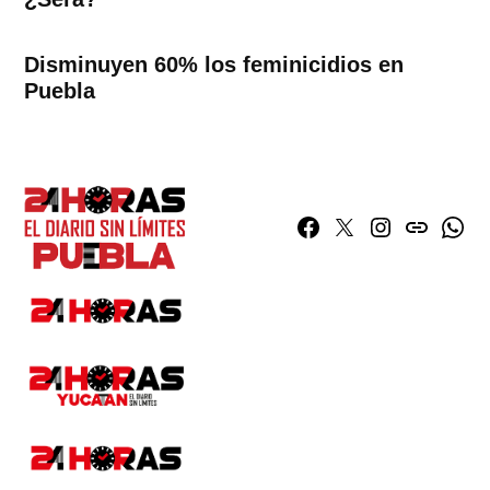
Disminuyen 60% los feminicidios en
Puebla
Facebook
Twitter
Instagram
issuu
What