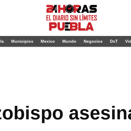
la
Municipios
Mexico
Mundo
Negocios
DxT
Vi
obispo asesin