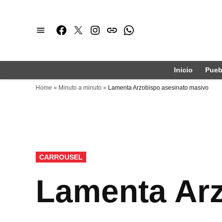
Saltar
al
Facebook
Twitter
Instagram
issuu
Whatsapp
contenido
Inicio
Pueb
Home
»
Minuto a minuto
»
Lamenta Arzobispo asesinato masivo
PUBLICADO
CARROUSEL
EN
Lamenta Arz