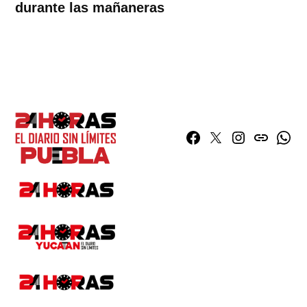
durante las mañaneras
Facebook
Twitter
Instagram
issuu
What