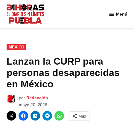
Saltar
al
Menú
Diario
contenido
24
Horas
Puebla
PUBLICADO
MEXICO
EN
Lanzan la CURP para
personas desaparecidas
en México
por
Redacción
mayo 20, 2026
Más