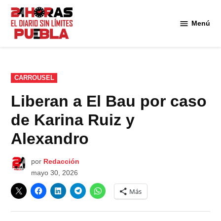
Saltar
al
Menú
Diario
contenido
24
Horas
Puebla
PUBLICADO
CARROUSEL
EN
Liberan a El Bau por caso
de Karina Ruiz y
Alexandro
por
Redacción
mayo 30, 2026
Más