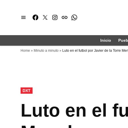
Saltar
al
Facebook
Twitter
Instagram
issuu
Whatsapp
contenido
Inicio
Pueb
Home
»
Minuto a minuto
»
Luto en el futbol por Javier de la Torre M
PUBLICADO
DXT
EN
Luto en el f