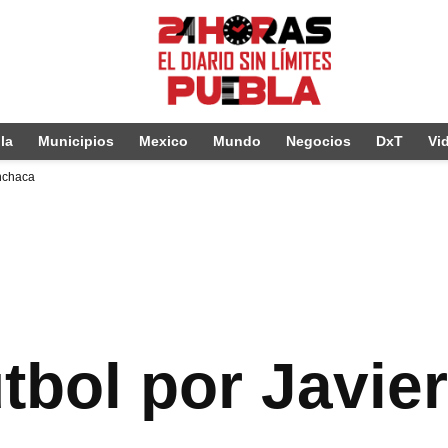
la
Municipios
Mexico
Mundo
Negocios
DxT
Vi
enchaca
utbol por Javier