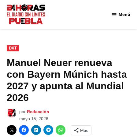
Saltar
al
Menú
Diario
contenido
24
Horas
Puebla
PUBLICADO
DXT
EN
Manuel Neuer renueva
con Bayern Múnich hasta
2027 y apunta al Mundial
2026
por
Redacción
mayo 15, 2026
Más