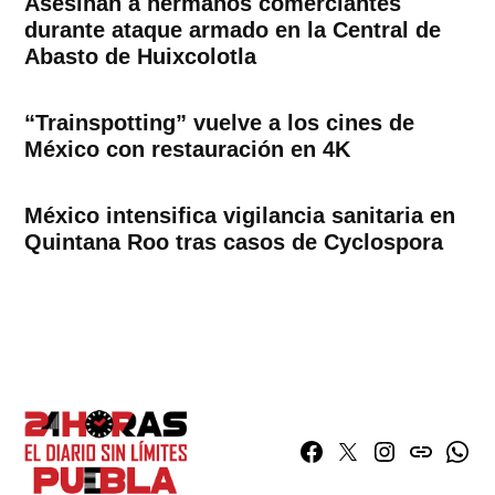
Asesinan a hermanos comerciantes
durante ataque armado en la Central de
Abasto de Huixcolotla
“Trainspotting” vuelve a los cines de
México con restauración en 4K
México intensifica vigilancia sanitaria en
Quintana Roo tras casos de Cyclospora
Facebook
Twitter
Instagram
issuu
What