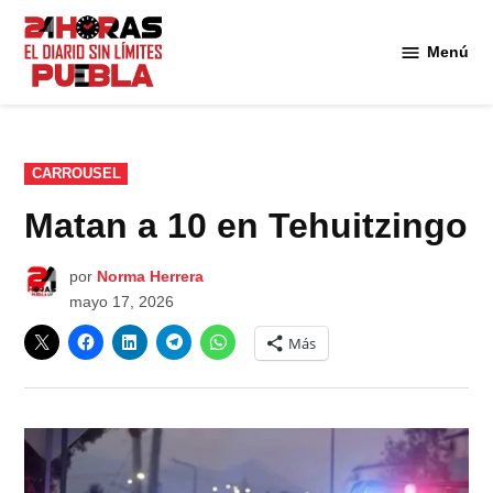
Saltar
al
Menú
Diario
contenido
24
Horas
Puebla
PUBLICADO
CARROUSEL
EN
Matan a 10 en Tehuitzingo
por
Norma Herrera
mayo 17, 2026
Más