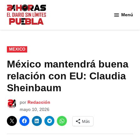
Saltar
al
Menú
Diario
contenido
24
Horas
Puebla
PUBLICADO
MEXICO
EN
México mantendrá buena
relación con EU: Claudia
Sheinbaum
por
Redacción
mayo 10, 2026
Más