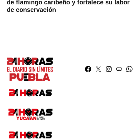
de flamingo caribeño y fortalece su labor
de conservación
Facebook
Twitter
Instagram
issuu
What