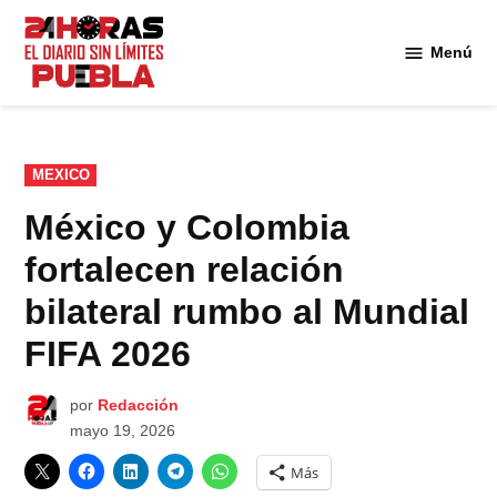
Saltar
al
Menú
Diario
contenido
24
Horas
Puebla
PUBLICADO
MEXICO
EN
México y Colombia
fortalecen relación
bilateral rumbo al Mundial
FIFA 2026
por
Redacción
mayo 19, 2026
Más