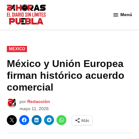
Saltar
al
Menú
Diario
contenido
24
Horas
Puebla
PUBLICADO
MEXICO
EN
México y Unión Europea
firman histórico acuerdo
comercial
por
Redacción
mayo 11, 2026
Más