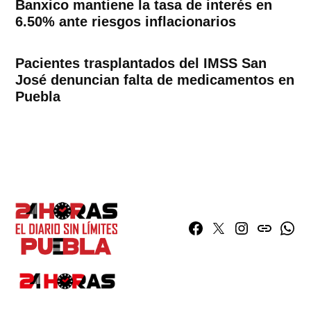
Banxico mantiene la tasa de interés en
6.50% ante riesgos inflacionarios
Pacientes trasplantados del IMSS San
José denuncian falta de medicamentos en
Puebla
Facebook
Twitter
Instagram
issuu
What