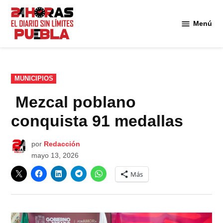
Saltar
al
Menú
Diario
contenido
24
Horas
Puebla
PUBLICADO
MUNICIPIOS
EN
Mezcal poblano
conquista 91 medallas
por
Redacción
mayo 13, 2026
Más