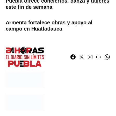
Puebla ofrece conciertos, danza y talleres
este fin de semana
Armenta fortalece obras y apoyo al
campo en Huatlatlauca
Facebook
Twitter
Instagram
issuu
What