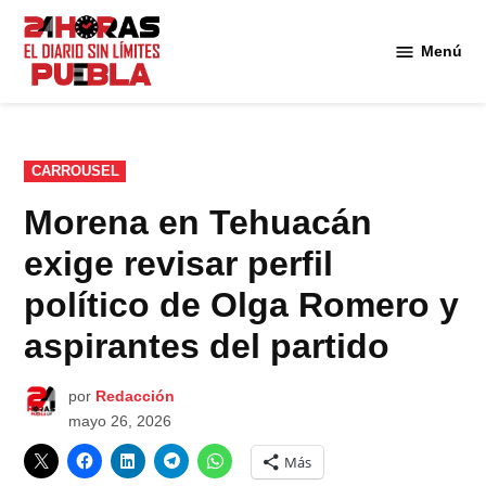
Saltar
al
Menú
Diario
contenido
24
Horas
Puebla
PUBLICADO
CARROUSEL
EN
Morena en Tehuacán
exige revisar perfil
político de Olga Romero y
aspirantes del partido
por
Redacción
mayo 26, 2026
Más