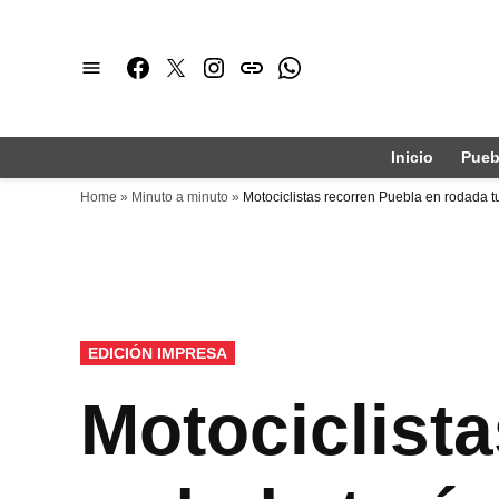
Saltar
al
Facebook
Twitter
Instagram
issuu
Whatsapp
contenido
Inicio
Pueb
Home
»
Minuto a minuto
»
Motociclistas recorren Puebla en rodada tu
PUBLICADO
EDICIÓN IMPRESA
EN
Motociclist