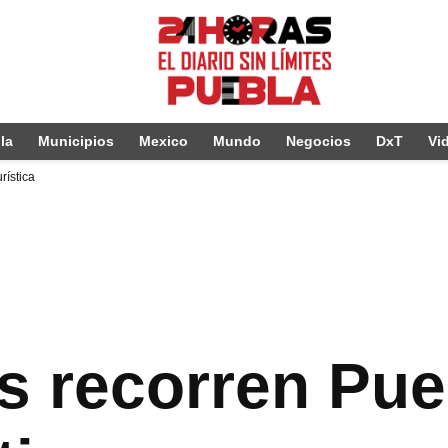
la
Municipios
Mexico
Mundo
Negocios
DxT
Vi
rística
as recorren Pue