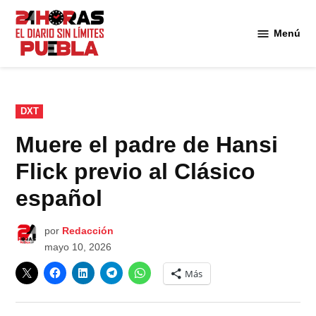
Saltar
al
Menú
Diario
contenido
24
Horas
Puebla
PUBLICADO
DXT
EN
Muere el padre de Hansi
Flick previo al Clásico
español
por
Redacción
mayo 10, 2026
Más