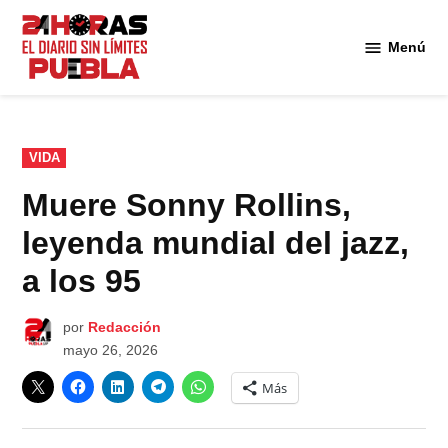
Saltar
al
Menú
Diario
contenido
24
Horas
Puebla
PUBLICADO
VIDA
EN
Muere Sonny Rollins,
leyenda mundial del jazz,
a los 95
por
Redacción
mayo 26, 2026
Más