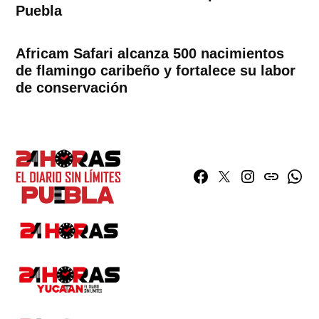
Puebla
Africam Safari alcanza 500 nacimientos
de flamingo caribeño y fortalece su labor
de conservación
Facebook
Twitter
Instagram
issuu
What